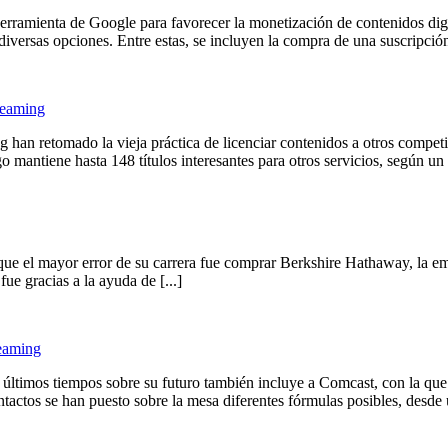
rramienta de Google para favorecer la monetización de contenidos digit
versas opciones. Entre estas, se incluyen la compra de una suscripción, 
treaming
han retomado la vieja práctica de licenciar contenidos a otros competi
mantiene hasta 148 títulos interesantes para otros servicios, según un 
que el mayor error de su carrera fue comprar Berkshire Hathaway, la em
ue gracias a la ayuda de [...]
reaming
ltimos tiempos sobre su futuro también incluye a Comcast, con la que 
ctos se han puesto sobre la mesa diferentes fórmulas posibles, desde un