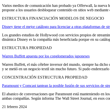
Varios medios de comunicación han probado ya Offerwall, la nueva he
propone a los usuarios desbloquear contenido en sitios web mediante di
ESTRUCTURA FINANCIACIÓN MODELOS DE NEGOCIO
Disney tiene el mejor catálogo para licenciar a otras plataformas de s
Los grandes estudios de Hollywood con servicios propios de streaming 
dinámica Disney es la compañía más beneficiada porque en su catálogo 
ESTRUCTURA PROPIEDAD
Warren Buffett apuesta por los conglomerados japoneses
Warren Buffett, el más célebre inversor del mundo, siempre ha dicho 
y se metió en un negocio textil sin mucho futuro. Si pudo enderezarlo f
CONCENTRACIÓN ESTRUCTURA PROPIEDAD
Paramount y Comcast tantean la posible fusión de sus servicios de st
El abanico de conversaciones que Paramount está manteniendo en los ú
ambas compañías. Según informa The Wall Street Journal, en esos conta
21 febrero 2024