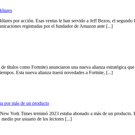
ólares
dólares por acción. Esas ventas le han servido a Jeff Bezos, el segund
nicaciones registradas por el fundador de Amazon ante [...]
 títulos como Fortnite) anunciaron una nueva alianza estratégica que p
empos. Esta nueva alianza traerá novedades a Fortnite, [...]
aga por más de un producto
e New York Times terminó 2023 estaba abonado a más de un producto. Esa
medio por usuario de los lectores [...]