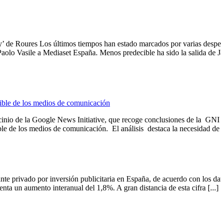
nd by’ de Roures Los últimos tiempos han estado marcados por varias d
Paolo Vasile a Mediaset España. Menos predecible ha sido la salida de J
enible de los medios de comunicación
trocinio de la Google News Initiative, que recoge conclusiones de la 
ible de los medios de comunicación. El análisis destaca la necesidad de a
iante privado por inversión publicitaria en España, de acuerdo con los d
nta un aumento interanual del 1,8%. A gran distancia de esta cifra [...]