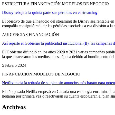
ESTRUCTURA FINANCIACIÓN MODELOS DE NEGOCIO
Disney rebaja a la quinta parte sus pérdidas en el streaming
El objetivo de que el negocio del streaming de Disney sea rentable en e
compañía consiguió reducir las pérdidas asociadas a esa división a la qu
AUDIENCIAS FINANCIACIÓN
Así reparte el Gobierno la publicidad institucional (II): las campaña
El Gobierno difundió en los años 2020 y 2021 varias campañas publicit
la que atravesaron los medios en esa época debido al hundimiento del m
5 febrero 2024
FINANCIACIÓN MODELOS DE NEGOCIO
Netflix inicia la retirada de su plan sin anuncios más barato para potenc
El año pasado Netflix empezó en Canadá una estrategia encaminada a 
llegaran por primera vez o reactivaran su cuenta escogieran el plan sin
Archivos