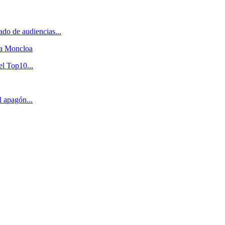
do de audiencias...
 a Moncloa
el Top10...
l apagón...