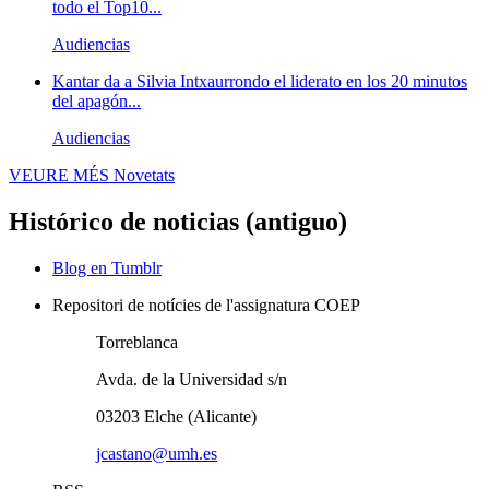
todo el Top10...
Audiencias
Kantar da a Silvia Intxaurrondo el liderato en los 20 minutos
del apagón...
Audiencias
VEURE MÉS
Novetats
Histórico de noticias (antiguo)
Blog en Tumblr
Repositori de notícies de l'assignatura COEP
Torreblanca
Avda. de la Universidad s/n
03203 Elche (Alicante)
jcastano@umh.es