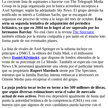
La creciente lista de aspirantes a hacerse con The Telegraph Media
Group en la puja organizada por la banca acreedora incorpora a
Axel Springer, según ha adelantado
Sky News
. El grupo alemán ha
notificado su interés a Goldman Sachs, que se encargará de
organizar ese proceso de venta a lo largo del mes de octubre.
Esta
sería su segunda tentativa de adquisición del periódico
británico, ya que en 2004 no lo logró al ser superado por los
hermanos Barclay
. No está claro si la revista
The Spectator
,
también editada por la misma compañía y por tanto en el mismo lote,
forma parte de sus eventuales planes.
La lista de rivales de Axel Springer en la subasta incluye en
principio a DMGT, la editora del Daily Mail, o el millonario
checo
Daniel Křetínský
, que dispone de fondos obtenidos de la
venta de su porcentaje en Le Monde. También se especula con que
News UK presentará igualmente una oferta por el particular interés
que su propietario
Rupert Murdoch
siente por The Spectator,
mientras que la familia Barclay intenta embarcar a inversores en
Oriente Medio para recuperar el control del grupo.
La puja podría tocar techo en torno a los 500 millones de libras,
que según diversas estimaciones sería el valor de mercado
actual de esos activos
. Pero eso dependerá igualmente de hasta qué
punto la autoridad británica de la competencia (CMA) vea con
buenos ojos que algunos de esos candidatos pueda hacerse con el