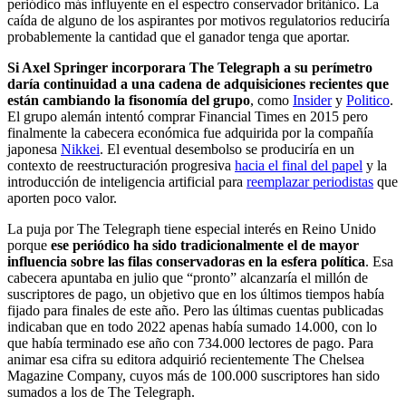
periódico más influyente en el espectro conservador británico. La
caída de alguno de los aspirantes por motivos regulatorios reduciría
probablemente la cantidad que el ganador tenga que aportar.
Si Axel Springer incorporara The Telegraph a su perímetro
daría continuidad a una cadena de adquisiciones recientes que
están cambiando la fisonomía del grupo
, como
Insider
y
Politico
.
El grupo alemán intentó comprar Financial Times en 2015 pero
finalmente la cabecera económica fue adquirida por la compañía
japonesa
Nikkei
. El eventual desembolso se produciría en un
contexto de reestructuración progresiva
hacia el final del papel
y la
introducción de inteligencia artificial para
reemplazar periodistas
que
aporten poco valor.
La puja por The Telegraph tiene especial interés en Reino Unido
porque
ese periódico ha sido tradicionalmente el de mayor
influencia sobre las filas conservadoras en la esfera política
. Esa
cabecera apuntaba en julio que “pronto” alcanzaría el millón de
suscriptores de pago, un objetivo que en los últimos tiempos había
fijado para finales de este año. Pero las últimas cuentas publicadas
indicaban que en todo 2022 apenas había sumado 14.000, con lo
que había terminado ese año con 734.000 lectores de pago. Para
animar esa cifra su editora adquirió recientemente The Chelsea
Magazine Company, cuyos más de 100.000 suscriptores han sido
sumados a los de The Telegraph.