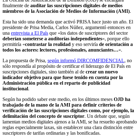
finalmente de
auditar las suscripciones digitales de medios
miembros de la Asociación de Medios de Información (AMI)
.
Esta ha sido una demanda que activó PRISA hace justo un año. El
presidente de Prisa Media, Carlos Núñez, argumentó entonces en
una
entrevista a El País
que «los datos de suscriptores del sector
deberían someterse a auditorías independientes
«, porque ello
permitiría «
contrastar la realidad
y eso serviría
de orientación a
todos los actores: lectores, profesionales, anunciantes…
«.
La propuesta de Prisa,
según informó DIRCOMFIDENCIAL
, no
sólo respondía al propósito de certificar el liderazgo de El País en
suscripciones digitales, sino también al de
crear un nuevo
indicador objetivo para que fuese tenido en cuenta por la
Administración pública en el reparto de publicidad
institucional
.
Según ha podido saber este medio, en los últimos meses
OJD ha
trabajado de la mano de la AMI para definir criterios de
verificación de las suscripciones digitales como, por ejemplo, la
delimitación del concepto de suscriptor
. Un debate que, según
lamentan medios digitales ajenos a la AMI, se ha resuelto aprobando
reglas especialmente laxas, sin establecer una clara distinción entre
suscriptores de tarifas ordinarias y las bonificadas.