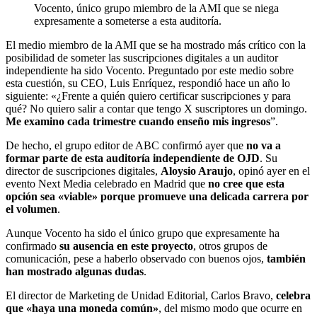
Vocento, único grupo miembro de la AMI que se niega
expresamente a someterse a esta auditoría.
El medio miembro de la AMI que se ha mostrado más crítico con la
posibilidad de someter las suscripciones digitales a un auditor
independiente ha sido Vocento. Preguntado por este medio sobre
esta cuestión, su CEO, Luis Enríquez, respondió hace un año lo
siguiente: «¿Frente a quién quiero certificar suscripciones y para
qué? No quiero salir a contar que tengo X suscriptores un domingo.
Me examino cada trimestre cuando enseño mis ingresos
”.
De hecho, el grupo editor de ABC confirmó ayer que
no va a
formar parte de esta auditoría independiente de OJD
. Su
director de suscripciones digitales,
Aloysio Araujo
, opinó ayer en el
evento Next Media celebrado en Madrid que
no cree que esta
opción sea «viable» porque promueve una delicada carrera por
el volumen
.
Aunque Vocento ha sido el único grupo que expresamente ha
confirmado
su ausencia en este proyecto
, otros grupos de
comunicación, pese a haberlo observado con buenos ojos,
también
han mostrado algunas dudas
.
El director de Marketing de Unidad Editorial, Carlos Bravo,
celebra
que «haya una moneda común»
, del mismo modo que ocurre en