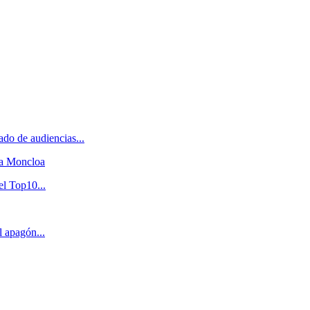
do de audiencias...
 a Moncloa
el Top10...
l apagón...