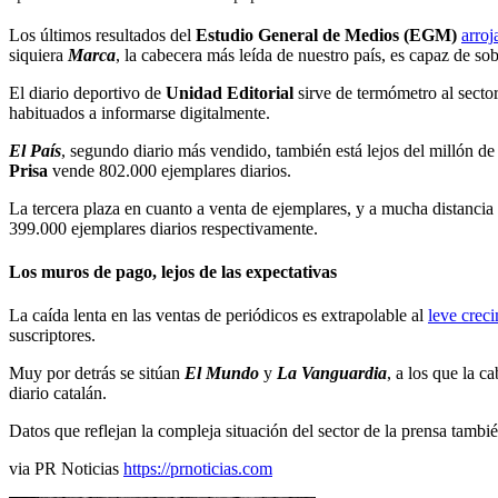
Los últimos resultados del
Estudio General de Medios (EGM)
arroj
siquiera
Marca
, la cabecera más leída de nuestro país, es capaz de so
El diario deportivo de
Unidad Editorial
sirve de termómetro al secto
habituados a informarse digitalmente.
El País
, segundo diario más vendido, también está lejos del millón de
Prisa
vende 802.000 ejemplares diarios.
La tercera plaza en cuanto a venta de ejemplares, y a mucha distancia
399.000 ejemplares diarios respectivamente.
Los muros de pago, lejos de las expectativas
La caída lenta en las ventas de periódicos es extrapolable al
leve crec
suscriptores.
Muy por detrás se sitúan
El Mundo
y
La Vanguardia
, a los que la c
diario catalán.
Datos que reflejan la compleja situación del sector de la prensa tamb
via PR Noticias
https://prnoticias.com