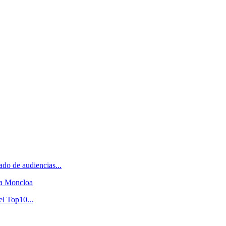
do de audiencias...
 a Moncloa
el Top10...