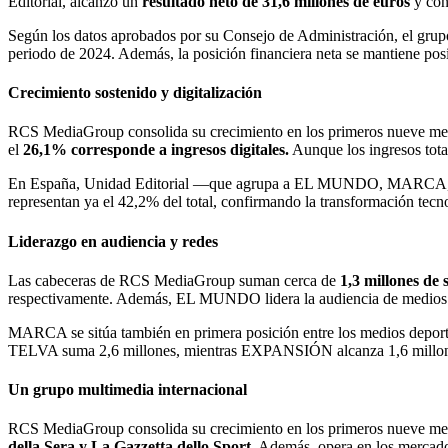
Editorial, alcanzó un
resultado neto de 31,6 millones de euros
y con
Según los datos aprobados por su Consejo de Administración, el gr
periodo de 2024. Además, la posición financiera neta se mantiene posi
Crecimiento sostenido y digitalización
RCS MediaGroup consolida su crecimiento en los primeros nueve meses 
el
26,1% corresponde a ingresos digitales.
Aunque los ingresos tota
En España, Unidad Editorial —que agrupa a EL MUNDO, MARCA
representan ya el 42,2% del total, confirmando la transformación tecn
Liderazgo en audiencia y redes
Las cabeceras de RCS MediaGroup suman cerca de
1,3 millones de 
respectivamente. Además, EL MUNDO lidera la audiencia de medios g
MARCA se sitúa también en primera posición entre los medios deport
TELVA suma 2,6 millones, mientras EXPANSIÓN alcanza 1,6 millon
Un grupo multimedia internacional
RCS MediaGroup consolida su crecimiento en los primeros nueve meses
della Sera y La Gazzetta dello Sport
. Además, opera en los mercados