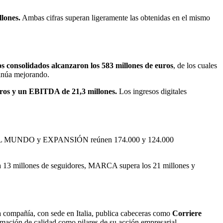
lones.
Ambas cifras superan ligeramente las obtenidas en el mismo
s consolidados alcanzaron los 583 millones de euros
, de los cuales
tinúa mejorando.
uros y un EBITDA de 21,3 millones.
Los ingresos digitales
tras EL MUNDO y EXPANSIÓN reúnen 174.000 y 124.000
ra 13 millones de seguidores, MARCA supera los 21 millones y
a compañía, con sede en Italia, publica cabeceras como
Corriere
rmación de calidad como pilares de su acción empresarial.