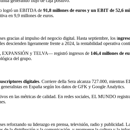
tinúa generando flujo de caja positivo.
upo logró un EBITDA de
91,8 millones de euros y un EBIT de 52,6 mil
tiva en 9,9 millones de euros.
gracias al impulso del negocio digital. Hasta septiembre, los i
ngreso
les descienden ligeramente frente a 2024, la rentabilidad operativa con
, EXPANSIÓN y TELVA— registró ingresos de
146,4 millones de e
ológica del grupo.
suscriptores digitales
. Corriere della Sera alcanza 727.000, mien
eneralistas en España según los datos de GFK y Google Analytics.
ivos en las métricas de calidad. En redes sociales, EL MUNDO regist
es.
 reforzando su liderazgo en prensa, televisión, radio y publicidad. L
 de la distribución y la comunicación, y promueve la cultura y la info