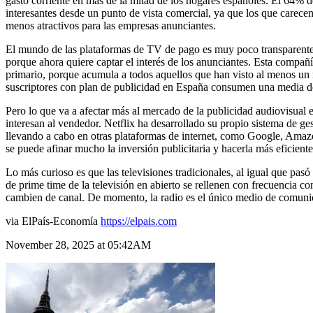
gasto corriente en más de la mitad de los hogares españoles. El 64% d
interesantes desde un punto de vista comercial, ya que los que carece
menos atractivos para las empresas anunciantes.
El mundo de las plataformas de TV de pago es muy poco transparente y 
porque ahora quiere captar el interés de los anunciantes. Esta compa
primario, porque acumula a todos aquellos que han visto al menos un 
suscriptores con plan de publicidad en España consumen una media de 4
Pero lo que va a afectar más al mercado de la publicidad audiovisual e
interesan al vendedor. Netflix ha desarrollado su propio sistema de ges
llevando a cabo en otras plataformas de internet, como Google, Amazo
se puede afinar mucho la inversión publicitaria y hacerla más eficien
Lo más curioso es que las televisiones tradicionales, al igual que pas
de prime time de la televisión en abierto se rellenen con frecuencia c
cambien de canal. De momento, la radio es el único medio de comunica
via ElPaís-Economía
https://elpais.com
November 28, 2025 at 05:42AM