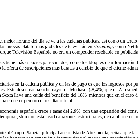
el mejor horario del día se va a las cadenas públicas, así como un tercio
 las nuevas plataformas globales de televisión en
streaming
, como Netfl
porque Televisión Española no era un competidor reseñable en publicida
 tiene más espacios patrocinados, como los bloques de información depo
o la oferta de suscripciones más baratas a cambio de que el cliente ad
icitarios en la cadena pública y en las de pago es que los ingresos por 
nes. Este descenso ha sido mayor en Mediaset (-8,4%) que en Atresmedi
 Sexta lleva una caída del beneficio del 18%, mientras que en el caso 
ia crecen), pero no el resultado final.
 economía española crece a tasas del 2,9%, con una expansión del cons
temporal, sino que está ligada a razones estructurales, de cambio en el 
te al Grupo Planeta, principal accionista de Atresmedia, señala que las