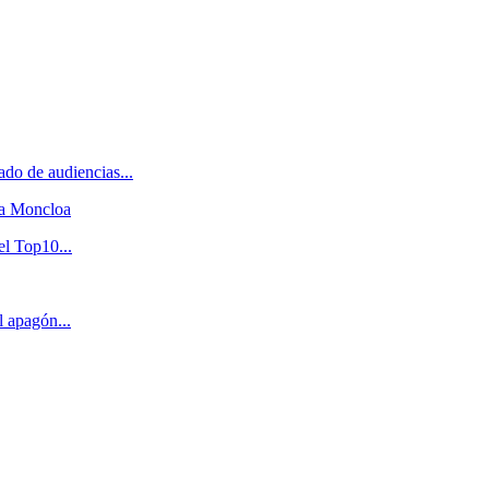
do de audiencias...
 a Moncloa
el Top10...
l apagón...