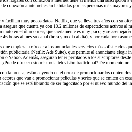
e los hogares con conexión a internet tiene al menos una suscripción a 
n de conexión a internet están habitados por las personas más mayores 
facilitan muy pocos datos. Netflix, que ya lleva tres años con su ofer
ñía asegura que cuenta ya con 10,2 millones de espectadores activos al 
minuto en el último mes, que ciertamente es muy poco, y se asemejaría a
6 horas al mes su canal (hora y media al día), y por cada hora asumen 
s que empieza a ofrecer a los anunciantes servicios más sofisticados qu
tión publicitaria (Netflix Ads Suite), que permite al anunciante elegir i
n o Yahoo. Además, aseguran tener perfilados a los suscriptores desde 
te. ¿Puede ofrecer esto mismo la televisión tradicional? De momento no.
ó con la prensa, están cayendo en el error de promocionar los contenidos
on actores que van a promocionar películas y series que se emiten en esas
ción que se está librando de ser fagocitado por el nuevo mundo del in