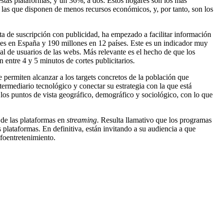
estas plataformas, y un 36%, a dos. Estos hogares son los más
y las que disponen de menos recursos económicos, y, por tanto, son los
ta de suscripción con publicidad, ha empezado a facilitar información
mes en España y 190 millones en 12 países. Este es un indicador muy
l de usuarios de las webs. Más relevante es el hecho de que los
entre 4 y 5 minutos de cortes publicitarios.
e permiten alcanzar a los targets concretos de la población que
ntermediario tecnológico y conectar su estrategia con la que está
los puntos de vista geográfico, demográfico y sociológico, con lo que
 de las plataformas en
streaming
. Resulta llamativo que los programas
 plataformas. En definitiva, están invitando a su audiencia a que
foentretenimiento.