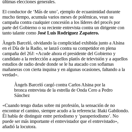
últimas elecciones generales.
El conductor de ‘Más de uno’, ejemplo de ecuanimidad durante
mucho tiempo, acumula varios meses de polémicas, vean su
campaña contra cualquier concesión a los líderes del procés por
parte del Gobierno o su reciente entrevista contra un dirigente con
tanto talante como
José Luis Rodríguez Zapatero.
Àngels Barceló, olvidando la complicidad exhibida junto a Alsina
en el Día de la Radio, se lanzó contra su competidor en plena
campaña del 26J: «Acude ahora el presidente del Gobierno y
candidato a la reelección a aquellos platós de televisión y a aquellos
estudios de radio desde donde se le ha atacado con soflamas
mañaneras con cierta inquina y en algunas ocasiones, faltando a la
verdad».
Àngels Barceló cargó contra Carlos Alsina por la
bronca entrevista de la estrella de Onda Cero a Pedro
Sánchez
«Cuando tengo dudas sobre mi profesión, la sensación de no
encontrar el camino, siempre acudo a la referencia: Iñaki Gabilondo.
Él habla de distinguir entre periodismo y ‘paraperiodismo’. No
puede ser más importante el entrevistador que el entrevistado»,
añadió la locutora.