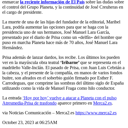
enmarcar
la reciente información de El País
sobre las dudas sobre
el control del Grupo Planeta, y la continuidad de José Creuheras en
el cargo de presidente.
La muerte de una de las hijas del fundador de la editorial, Maribel
Lara, podría aumentar las opciones para que se haga con la
presidencia uno de sus hermanos, José Manuel Lara García,
presentado por el diario de Prisa como un «delfín» del hombre que
puso en marcha Planeta hace más de 70 años, José Manuel Lara
Hernández.
Prisa además de lanzar dardos, los recibe. Los últimos los pueden
ver en la mayúscula obra teatral
‘Iribarne’
que se representa en el
madrileño Valle-Inclán. El pasado de Prisa, con Juan Luis Cebrián a
la cabeza, y el presente de la compañía, en manos de varios fondos
buitre, son afeados en el soberbio guión firmado por Esther F.
Carrodeguas, que comprime las sombras del último siglo de España
utilizando como la vida de Manuel Fraga como hilo conductor.
La entrada
‘Hoy por hoy’ vuelve a atacar a Planeta con el pulso
Atresmedia-Prisa de trasfondo
aparece primero en
Merca2.es
.
via Noticias Comunicación – Merca2.es
https://www.merca2.es
October 23, 2023 at 06:25AM