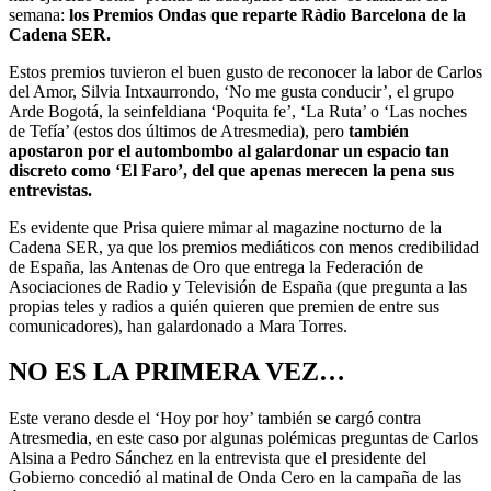
semana:
los Premios Ondas que reparte Ràdio Barcelona de la
Cadena SER.
Estos premios tuvieron el buen gusto de reconocer la labor de Carlos
del Amor, Silvia Intxaurrondo, ‘No me gusta conducir’, el grupo
Arde Bogotá, la seinfeldiana ‘Poquita fe’, ‘La Ruta’ o ‘Las noches
de Tefía’ (estos dos últimos de Atresmedia), pero
también
apostaron por el autombombo al galardonar un espacio tan
discreto como ‘El Faro’, del que apenas merecen la pena sus
entrevistas.
Es evidente que Prisa quiere mimar al magazine nocturno de la
Cadena SER, ya que los premios mediáticos con menos credibilidad
de España, las Antenas de Oro que entrega la Federación de
Asociaciones de Radio y Televisión de España (que pregunta a las
propias teles y radios a quién quieren que premien de entre sus
comunicadores), han galardonado a Mara Torres.
NO ES LA PRIMERA VEZ…
Este verano desde el ‘Hoy por hoy’ también se cargó contra
Atresmedia, en este caso por algunas polémicas preguntas de Carlos
Alsina a Pedro Sánchez en la entrevista que el presidente del
Gobierno concedió al matinal de Onda Cero en la campaña de las