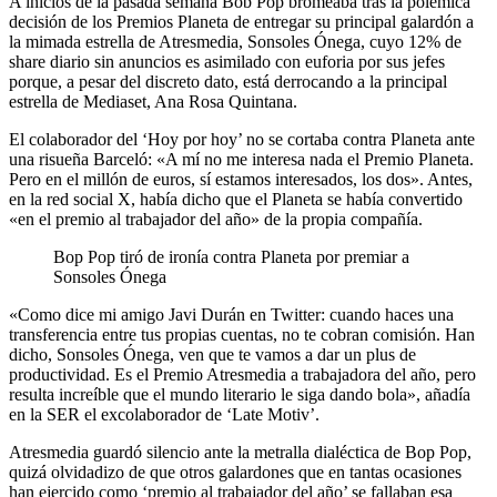
A inicios de la pasada semana Bob Pop bromeaba tras la polémica
decisión de los Premios Planeta de entregar su principal galardón a
la mimada estrella de Atresmedia, Sonsoles Ónega, cuyo 12% de
share diario sin anuncios es asimilado con euforia por sus jefes
porque, a pesar del discreto dato, está derrocando a la principal
estrella de Mediaset, Ana Rosa Quintana.
El colaborador del ‘Hoy por hoy’ no se cortaba contra Planeta ante
una risueña Barceló: «A mí no me interesa nada el Premio Planeta.
Pero en el millón de euros, sí estamos interesados, los dos». Antes,
en la red social X, había dicho que el Planeta se había convertido
«en el premio al trabajador del año» de la propia compañía.
Bop Pop tiró de ironía contra Planeta por premiar a
Sonsoles Ónega
«Como dice mi amigo Javi Durán en Twitter: cuando haces una
transferencia entre tus propias cuentas, no te cobran comisión. Han
dicho, Sonsoles Ónega, ven que te vamos a dar un plus de
productividad. Es el Premio Atresmedia a trabajadora del año, pero
resulta increíble que el mundo literario le siga dando bola», añadía
en la SER el excolaborador de ‘Late Motiv’.
Atresmedia guardó silencio ante la metralla dialéctica de Bop Pop,
quizá olvidadizo de que otros galardones que en tantas ocasiones
han ejercido como ‘premio al trabajador del año’ se fallaban esa