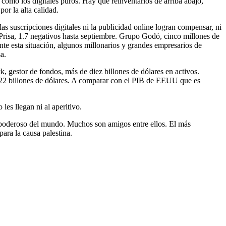
como los digitales puros. Hay que reinventarlos de arriba abajo,
por la alta calidad.
s suscripciones digitales ni la publicidad online logran compensar, ni
 Prisa, 1.7 negativos hasta septiembre. Grupo Godó, cinco millones de
nte esta situación, algunos millonarios y grandes empresarios de
a.
, gestor de fondos, más de diez billones de dólares en activos.
 22 billones de dólares. A comparar con el PIB de EEUU que es
es llegan ni al aperitivo.
s poderoso del mundo. Muchos son amigos entre ellos. El más
ara la causa palestina.