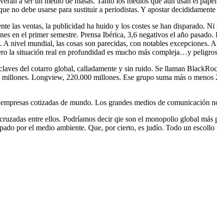
verán a ser un medio de masas. Tanto los medios que aún usan el papel 
que no debe usarse para sustituir a periodistas. Y apostar decididamente 
 las ventas, la publicidad ha huido y los costes se han disparado. Ni la
nes en el primer semestre. Prensa Ibérica, 3,6 negativos el año pasado.
 A nivel mundial, las cosas son parecidas, con notables excepciones. A
ero la situación real en profundidad es mucho más compleja…y peligros
laves del cotarro global, calladamente y sin ruido. Se llaman BlackRock
.000 millones. Longview, 220.000 millones. Ese grupo suma más o menos
es empresas cotizadas de mundo. Los grandes medios de comunicación no l
 cruzadas entre ellos. Podríamos decir qie son el monopolio global má
do por el medio ambiente. Que, por cierto, es judío. Todo un escollo p