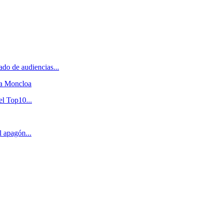
do de audiencias...
 a Moncloa
el Top10...
l apagón...