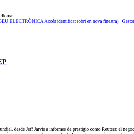
Idioma:
SEU ELECTRÒNICA
Accés identificat (obri en nova finestra)
Gestor
OEP
 mundial, desde Jeff Jarvis a informes de prestigio como Reuters: el neg