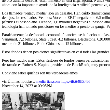
de oro durante décadas, están inmerso en una larga agonía. Nunca vol
ahora con la importante ayuda de la Inteligencia Artificial generativa, 
Los llamados “legacy media” son un desastre. Han caído dramáticamente
de lejos, los resultados. Veamos: Vocento, EBIT negativo de 6,5 millo
pérdidas el pasado año. Henneo, 1,6 millones negativos al pasado año.
tecnología han tomado posiciones en los medios a precio de ganga. P
Paralelamente, la desbocada economía financiera se ha hecho con las c
Vanguard, 7,2 billones, State Street, 4,2 billones. Blackstone, 620
menor, de 21 billones. El de China es de 15 billones.
Estos fondos tienen posiciones significativas en casi todas las grand
Pero hay mucho más. Estos gestores de fondos tienen participaciones
destacado es Robert S. Kapito, presidente de BlackRock, muy preocupa
Conviene saber quiénes son tus verdaderos amos.
via Últimas noticias //
media-tics.com
https://ift.tt/8IiZ4bf
November 14, 2023 at 09:05PM