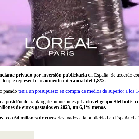
ciante privado por inversión publicitaria
en España, de acuerdo con
 lo que representa un
aumento interanual del 1,8%.
año pasado
tenía un presupuesto en compra de medios de superior a los 1
nda posición del ranking de anunciantes privados
el grupo Stellantis
, c
illones de euros gastados en 2023, un 6,1% menos.
e
-, con
64 millones de euros
destinados a la publicidad en España el 