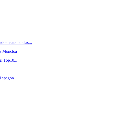
do de audiencias...
 a Moncloa
el Top10...
l apagón...