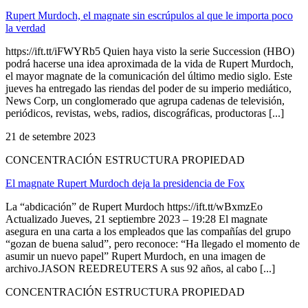
Rupert Murdoch, el magnate sin escrúpulos al que le importa poco
la verdad
https://ift.tt/iFWYRb5 Quien haya visto la serie Succession (HBO)
podrá hacerse una idea aproximada de la vida de Rupert Murdoch,
el mayor magnate de la comunicación del último medio siglo. Este
jueves ha entregado las riendas del poder de su imperio mediático,
News Corp, un conglomerado que agrupa cadenas de televisión,
periódicos, revistas, webs, radios, discográficas, productoras [...]
21 de setembre 2023
CONCENTRACIÓN ESTRUCTURA PROPIEDAD
El magnate Rupert Murdoch deja la presidencia de Fox
La “abdicación” de Rupert Murdoch https://ift.tt/wBxmzEo
Actualizado Jueves, 21 septiembre 2023 – 19:28 El magnate
asegura en una carta a los empleados que las compañías del grupo
“gozan de buena salud”, pero reconoce: “Ha llegado el momento de
asumir un nuevo papel” Rupert Murdoch, en una imagen de
archivo.JASON REEDREUTERS A sus 92 años, al cabo [...]
CONCENTRACIÓN ESTRUCTURA PROPIEDAD